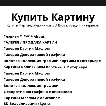
Skip
ВСЕ
ГАЛЕРЕЯ
ГАЛЕРЕЯ
ЗОЛОТАЯ
ЗD
3D
ВИЗУАЛИЗАЦИЯ
ВИЗУАЛИЗАЦИЯ
ДИПЛОМЫ
to
КАРТИНЫ
ДЕКОРАТИВНОЙ
КАРТИН
КОЛЛЕКЦИЯ
ВИЗУАЛИЗАЦИЯ
ВИЗУАЛИЗАЦИЯ
ЭКСТЕРЬЕРОВ
ПРЕДМЕТОВ
/
Купить Картину
content
ГРАФИКИ
МАСЛОМ
ГРАФИКИ
/
ИНТЕРЬЕРА
НАГРАДЫ
РАСЦЕНКИ
Купить Картину Художника. 3D Визуализация интерьера.
О Себе
Главная
About
ГАЛЕРЕЯ / ПРОДАЖА КАРТИН
Галерея Картин Маслом
Галерея Декоративной графики
Золотая коллекция графики
Картины в Интерьере
Картины с Описанием
Картины в Интерьере
Галерея Картин Маслом
Галерея Декоративной графики
Золотая коллекция графики
Декоративная графика с описанием
Картины Маслом с описанием
ЗD Визуализация / Цены