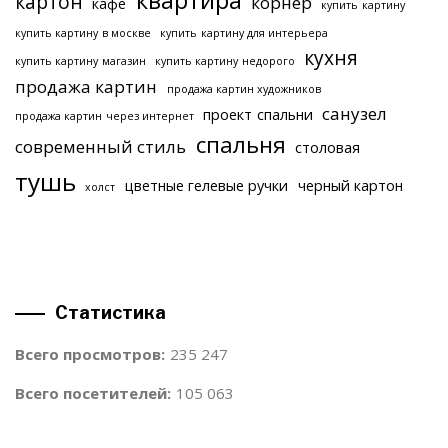
квартира
картон
корнер
кафе
купить картину
купить картину в москве
купить картину для интерьера
кухня
купить картину магазин
купить картину недорого
продажа картин
продажа картин художников
санузел
проект спальни
продажа картин через интернет
спальня
современный стиль
столовая
тушь
цветные гелевые ручки
черный картон
холст
Статистика
Всего просмотров:
235 247
Всего посетителей:
105 063