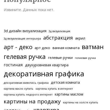
Извините. Данных пока нет.
3d дизайн визуализация
3д визуализация
абстракция
акрил
3д визуализация интерьера
ватман
арт - деко
арт деко
ванная комната
гелевая ручка
гелевые ручки
гелиевая ручка
гостиная
двухуровневая квартира
декоративная графика
детская комната
декоративная живопись графика
картина масло купить
картины купить в интернет
картины маслом
картины купить недорого интернет
картины на продажу
картины на холсте купить