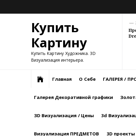
Skip
ВСЕ
ГАЛЕРЕЯ
ГАЛЕРЕЯ
ЗОЛОТАЯ
ЗD
3D
ВИЗУАЛИЗАЦИЯ
ВИЗУАЛИЗАЦИЯ
ДИПЛОМЫ
to
КАРТИНЫ
ДЕКОРАТИВНОЙ
КАРТИН
КОЛЛЕКЦИЯ
ВИЗУАЛИЗАЦИЯ
ВИЗУАЛИЗАЦИЯ
ЭКСТЕРЬЕРОВ
ПРЕДМЕТОВ
/
content
Купить
ГРАФИКИ
МАСЛОМ
ГРАФИКИ
/
ИНТЕРЬЕРА
НАГРАДЫ
РАСЦЕНКИ
Пр
Dr
Картину
Купить Картину Художника. 3D
Визуализация интерьера.
Главная
О Себе
ГАЛЕРЕЯ / П
Галерея Декоративной графики
Золот
ЗD Визуализация / Цены
3d Визуализа
Визуализация ПРЕДМЕТОВ
3D проекты