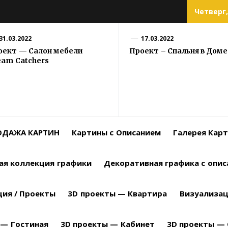
Четверг,
31.03.2022
17.03.2022
оект — Салон мебели
Проект – Спальня в Доме
eam Catchers
РОДАЖА КАРТИН
Картины с Описанием
Галерея Кар
ая коллекция графики
Декоративная графика с опи
ция / Проекты
3D проекты — Квартира
Визуализац
 — Гостиная
3D проекты — Кабинет
3D проекты — 