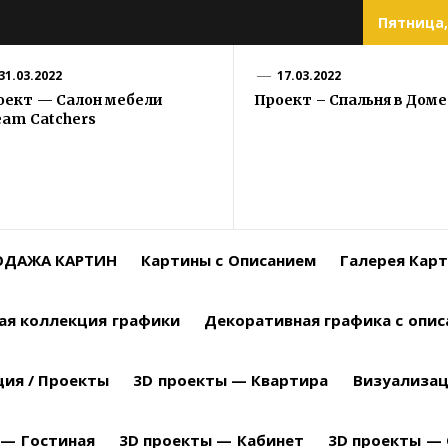
Пятница, 
31.03.2022
17.03.2022
оект — Салон мебели
Проект – Спальня в Доме
eam Catchers
РОДАЖА КАРТИН
Картины с Описанием
Галерея Кар
ая коллекция графики
Декоративная графика с опи
ция / Проекты
3D проекты — Квартира
Визуализац
 — Гостиная
3D проекты — Кабинет
3D проекты — 