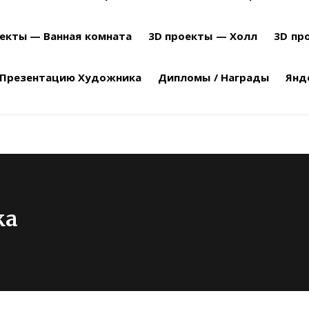
оекты — Ванная комната
3D проекты — Холл
3D пр
 Презентацию Художника
Дипломы / Награды
Янд
ка