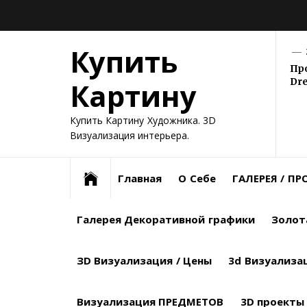
Skip
ВСЕ
ГАЛЕРЕЯ
ГАЛЕРЕЯ
ЗОЛОТАЯ
ЗD
3D
ВИЗУАЛИЗАЦИЯ
ВИЗУАЛИЗАЦИЯ
ДИПЛОМЫ
to
КАРТИНЫ
ДЕКОРАТИВНОЙ
КАРТИН
КОЛЛЕКЦИЯ
ВИЗУАЛИЗАЦИЯ
ВИЗУАЛИЗАЦИЯ
ЭКСТЕРЬЕРОВ
ПРЕДМЕТОВ
/
content
Купить
ГРАФИКИ
МАСЛОМ
ГРАФИКИ
/
ИНТЕРЬЕРА
НАГРАДЫ
РАСЦЕНКИ
Пр
Dr
Картину
Купить Картину Художника. 3D
Визуализация интерьера.
Главная
О Себе
ГАЛЕРЕЯ / П
Галерея Декоративной графики
Золот
ЗD Визуализация / Цены
3d Визуализа
Визуализация ПРЕДМЕТОВ
3D проекты