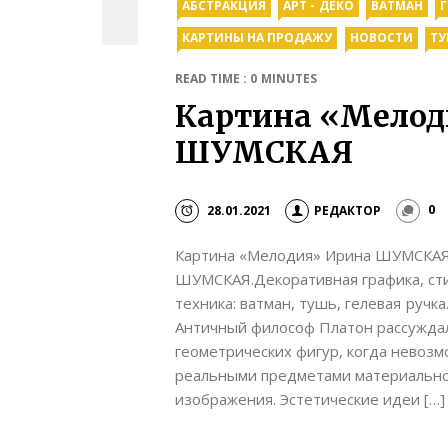
АБСТРАКЦИЯ
АРТ - ДЕКО
ВАТМАН
КАРТИНЫ НА ПРОДАЖУ
НОВОСТИ
ТУ
READ TIME : 0 MINUTES
Картина «Мелод
ШУМСКАЯ
28.01.2021
РЕДАКТОР
0
Картина «Мелодия» Ирина ШУМСКАЯ
ШУМСКАЯ.Декоративная графика, сти
техника: ватман, тушь, гелевая ручк
Античный философ Платон рассуждал
геометрических фигур, когда невоз
реальными предметами материально
изображения. Эстетические идеи […]